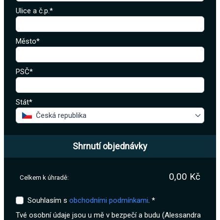
Ulice a č.p.*
Město*
PSČ*
Stát*
Česká republika
Shrnutí objednávky
0,00 Kč
Celkem k úhradě:
Souhlasím s
obchodními podmínkami
. *
Tvé osobní údaje jsou u mě v bezpečí a budu (Alessandra