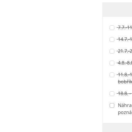
7.7.-1
14.7.-
21.7.-
4.8.-8
11.8.-
bobří
18.8. -
Náhrad
pozná