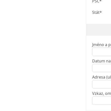
PSČ*
Stát*
Jméno a p
Datum na
Adresa (ul
Vzkaz, ome