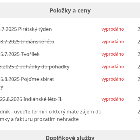
Položky a ceny
1.7.2025 Pirátský týden
2
vyprodáno
18.7.2025 Indiánské léto
2
vyprodáno
25.7.2025 Tvořílek
2
vyprodáno
.8.2025 Z pohádky do pohádky
2
vyprodáno
15.8.2025 Pojďme sbírat
2
vyprodáno
ky
 22.8.2025 Indiánské léto II.
2
vyprodáno
ník - uveďte termín o který máte zájem do
2
mky a fakturu prozatím nehraďte
Doplňkové služby