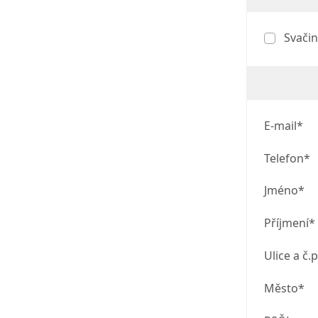
Svačin
E-mail*
Telefon*
Jméno*
Příjmení*
Ulice a č.p
Město*