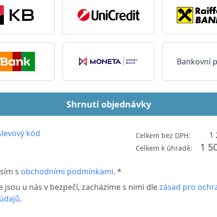
Bankovní 
Shrnutí objednávky
levový kód
1 
Celkem bez DPH:
1 5
Celkem k úhradě:
sím s
obchodními podmínkami
. *
e jsou u nás v bezpečí, zacházíme s nimi dle
zásad pro ochr
údajů
.