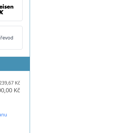
převod
239,67 Kč
00,00 Kč
anu