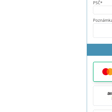
PSČ*
Poznámk