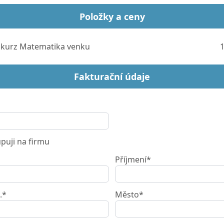
Položky a ceny
kurz Matematika venku
1
Fakturační údaje
uji na firmu
Příjmení*
.*
Město*