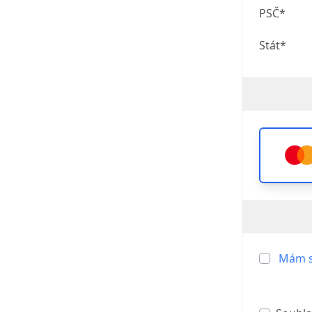
PSČ*
Stát*
Mám s