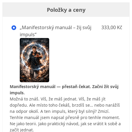
Položky a ceny
„Manifestorský manuál – žij svůj
333,00 Kč
impuls“
Manifestorský manuál — přestaň čekat. Začni žít svůj
impuls.
Možná to znáš. Víš, že máš jednat. Víš, že máš jít
dopředu. Ale místo toho čekáš, brzdíš se… nebo narážíš
na odpor okolí. A ten impuls, který byl silný? Zmizí.
Tenhle manuál jsem napsal přesně pro tenhle moment.
Ne jako teorii. Jako praktický návod, jak se vrátit k sobě a
začít jednat.