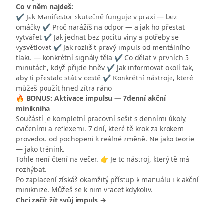
Co v něm najdeš:
✔ Jak Manifestor skutečně funguje v praxi — bez
omáčky ✔ Proč narážíš na odpor — a jak ho přestat
vytvářet ✔ Jak jednat bez pocitu viny a potřeby se
vysvětlovat ✔ Jak rozlišit pravý impuls od mentálního
tlaku — konkrétní signály těla ✔ Co dělat v prvních 5
minutách, když přijde hněv ✔ Jak informovat okolí tak,
aby ti přestalo stát v cestě ✔ Konkrétní nástroje, které
můžeš použít hned zítra ráno
🔥 BONUS: Aktivace impulsu — 7denní akční
minikniha
Součástí je kompletní pracovní sešit s denními úkoly,
cvičeními a reflexemi. 7 dní, které tě krok za krokem
provedou od pochopení k reálné změně. Ne jako teorie
— jako trénink.
Tohle není čtení na večer. 👉 Je to nástroj, který tě má
rozhýbat.
Po zaplacení získáš okamžitý přístup k manuálu i k akční
miniknize. Můžeš se k nim vracet kdykoliv.
Chci začít žít svůj impuls →