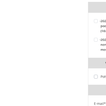
202
pod
(16
202
nem
med
Pot
E-mail*