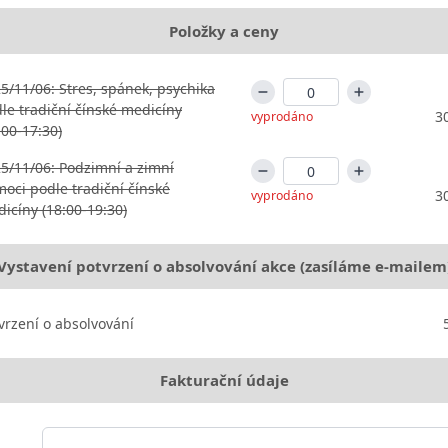
Položky a ceny
5/11/06: Stres, spánek, psychika
le tradiční čínské medicíny
3
vyprodáno
:00-17:30)
5/11/06: Podzimní a zimní
oci podle tradiční čínské
3
vyprodáno
icíny (18:00-19:30)
Vystavení potvrzení o absolvování akce (zasíláme e-mailem
vrzení o absolvování
Fakturační údaje