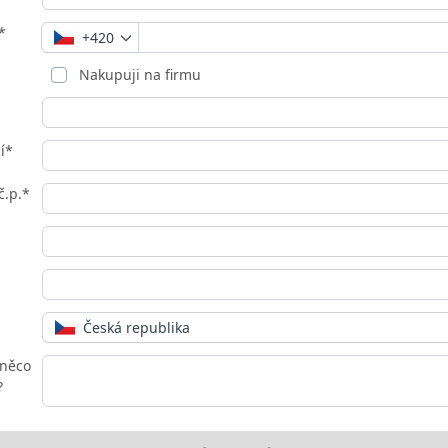
*
+420
Nakupuji na firmu
í*
č.p.*
Česká republika
 něco
?