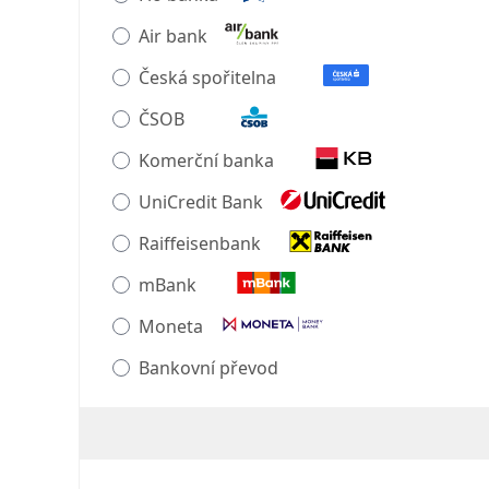
Air bank
Česká spořitelna
ČSOB
Komerční banka
UniCredit Bank
Raiffeisenbank
mBank
Moneta
Bankovní převod