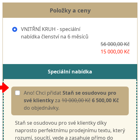
Položky a ceny
VNITŘNÍ KRUH - speciální
nabídka členství na 6 měsíců
56 000,00 Kč
15 000,00 Kč
Speciální nabídka
Ano! Chci přidat
Staň se osudovou pro
své klientky
za
10 000,00 Kč
6 500,00 Kč
do objednávky.
Staň se osudovou pro své klientky díky
naprosto perfektnímu prodejnímu textu, který
rozumí, soucítí, vede a zasahuje přímo do