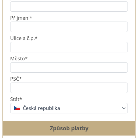
Příjmení*
Ulice a č.p.*
Město*
PSČ*
Stát*
Česká republika
Způsob platby