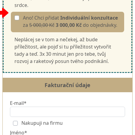
srdce.
Ano! Chci přidat
Individuální konzultace
za
5 000,00 Kč
3 000,00 Kč
do objednávky.
Neplácej se v tom a nečekej, až bude
příležitost, ale pojď si tu příležitost vytvořit
tady a teď. 3x 30 minut jen pro tebe, tvůj
rozvoj a raketový posun tvého podnikání.
Fakturační údaje
E-mail*
Nakupuji na firmu
Jméno*