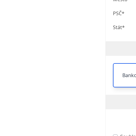
PSČ*
Stát*
Banko