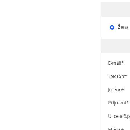
Žena v
E-mail*
Telefon*
Jméno*
Příjmení*
Ulice a č.p
Město*