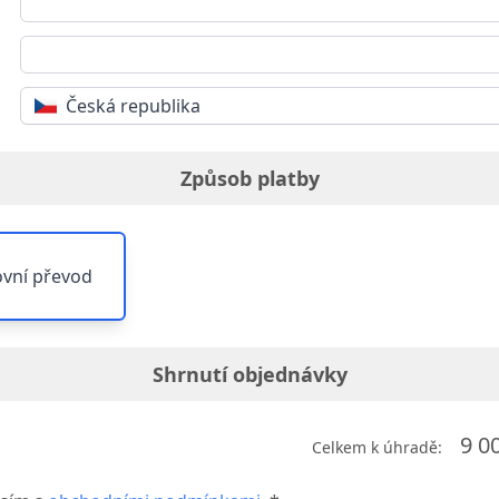
Česká republika
Způsob platby
vní převod
Shrnutí objednávky
9 0
Celkem k úhradě: