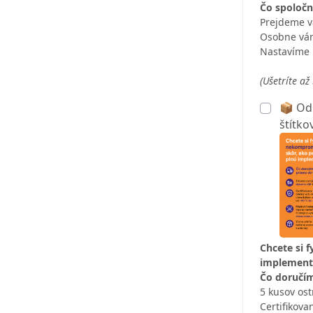
Čo spoločn
Prejdeme v
Osobne vám
Nastavíme 
(Ušetríte až
📦 Odp
štítko
Chcete si 
implement
Čo doručím
5 kusov ost
Certifikova