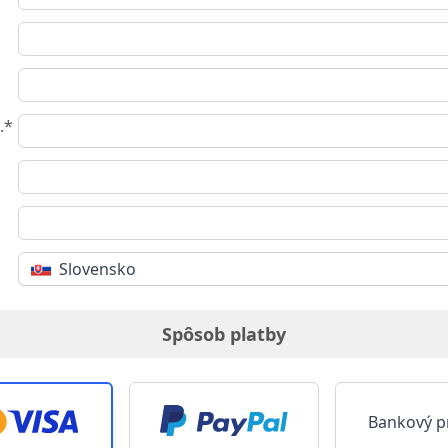
o
.*
Slovensko
Spôsob platby
Bankový p