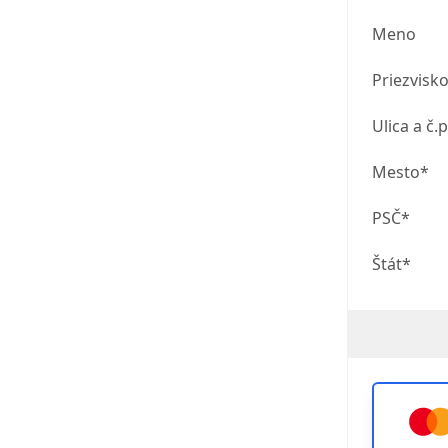
Meno
Priezvisk
Ulica a č.p
Mesto*
PSČ*
Štát*