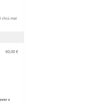
rí chcú mať
60,00 €
ovor s