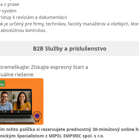
a z praxe
y systém
ístup k revíziám a dokumentácii
k je určený pre firmy, technikov, facility manažérov a všetkých, kto
 absolútnou kontrolou.
B2B Služby a príslušenstvo
remeškajte: Získajte expresný štart a
duálne riešenie
ím tohto políčka si rezervujete prednostný 30-minútový online h
nickým špecialistom z MIPEL EMPIRIC spol. s r.o.