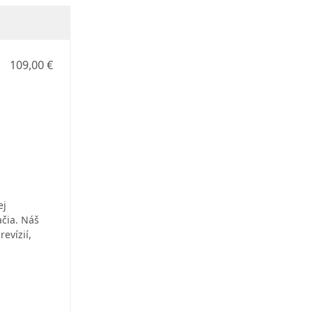
109,00 €
ej
ačia. Náš
evízií,