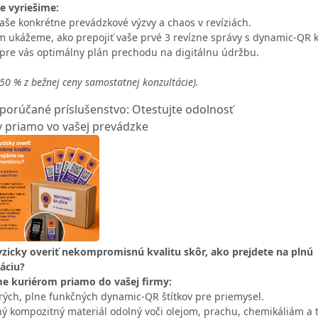
e vyriešime:
aše konkrétne prevádzkové výzvy a chaos v revíziách.
 ukážeme, ako prepojiť vaše prvé 3 revízne správy s dynamic-QR 
pre vás optimálny plán prechodu na digitálnu údržbu.
 50 % z bežnej ceny samostatnej konzultácie).
orúčané príslušenstvo: Otestujte odolnosť
v priamo vo vašej prevádzke
fyzicky overiť nekompromisnú kvalitu skôr, ako prejdete na plnú
áciu?
e kuriérom priamo do vašej firmy:
rých, plne funkčných dynamic-QR štítkov pre priemysel.
ný kompozitný materiál odolný voči olejom, prachu, chemikáliám a