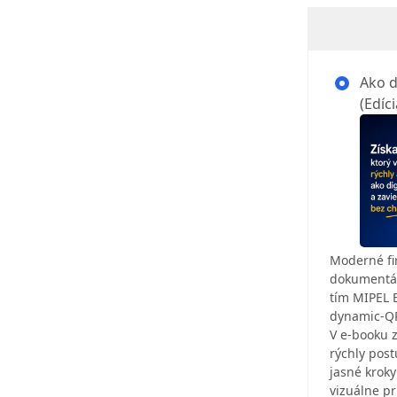
Ako d
(Edíc
Moderné fi
dokumentáci
tím MIPEL E
dynamic‑QR
V e‑booku z
rýchly post
jasné krok
vizuálne pr