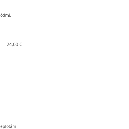
kódmi.
24,00 €
 teplotám