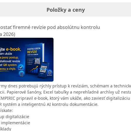
Položky a ceny
ostať firemné revízie pod absolútnu kontrolu
ia 2026)
rmy dnes potrebujú rýchly prístup k revíziám, schémam a technick
i. Papierové šanóny, Excel tabuľky a neprehľadné archívy už nest
MPIRIC pripravil e‑book, ktorý vám ukáže, ako zaviesť digitalizáciu r
 systém a inteligentnú AI kontrolu dokumentácie.
ískate:
up digitalizácie
y implementácie
íklady