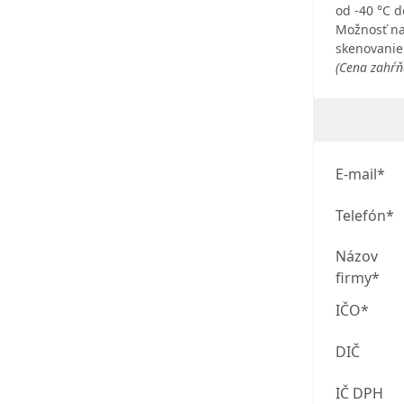
od -40 °C d
Možnosť nal
skenovanie 
(Cena zahŕň
E-mail*
Telefón*
Názov
firmy*
IČO*
DIČ
IČ DPH