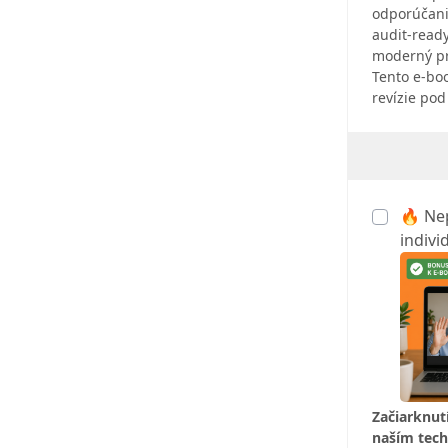
odporúčani
audit‑read
moderný pr
Tento e‑boo
revízie pod
🔥 Nep
indivi
Začiarknut
naším tech