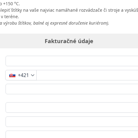
o +150 °C.
epiť štítky na vaše najviac namáhané rozvádzače či stroje a vyskúša
v teréne.
a výrobu štítkov, balné aj expresné doručenie kuriérom).
Fakturačné údaje
+421