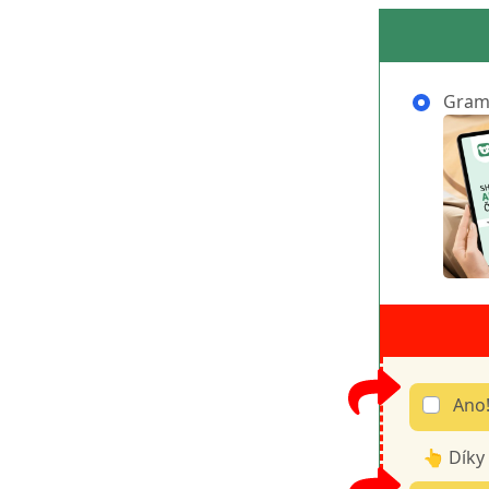
Grama
Ano!
👆 Díky 