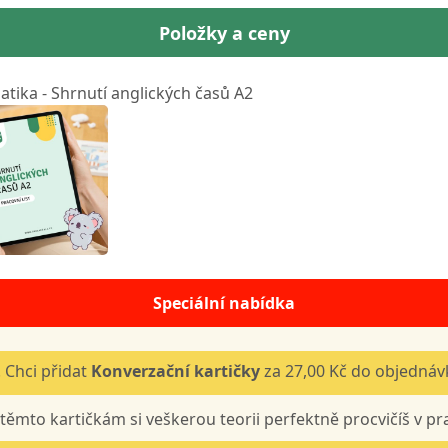
Položky a ceny
tika - Shrnutí anglických časů A2
Speciální nabídka
 Chci přidat
Konverzační kartičky
za 27,00 Kč do objednáv
těmto kartičkám si veškerou teorii perfektně procvičíš v pra