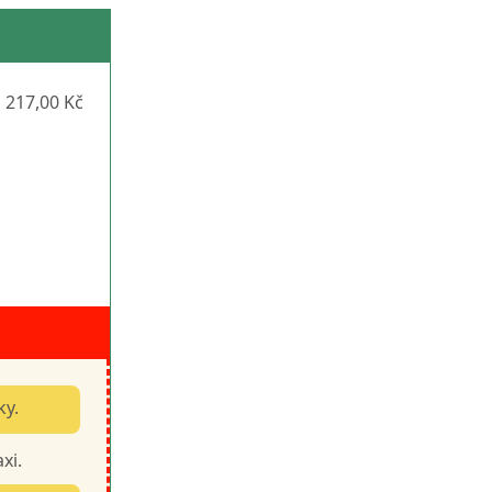
217,00 Kč
ky.
xi.