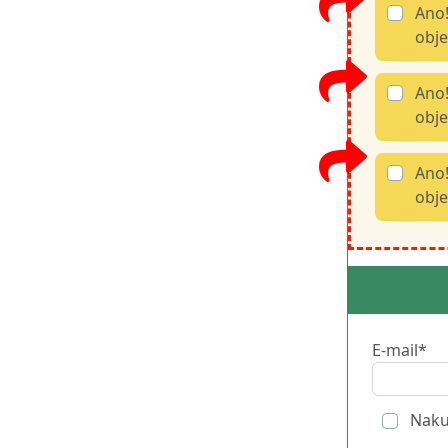
Ano!
obje
Ano!
obje
Ano!
obje
E-mail*
Nakup