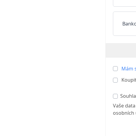
Banko
Mám s
Koupi
Souhla
Vaše data
osobních ú