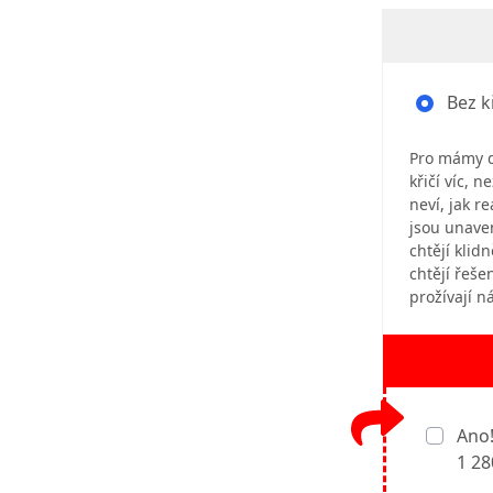
Bez k
Pro mámy dě
křičí víc, n
neví, jak r
jsou unave
chtějí klid
chtějí řeše
prožívají n
Ano!
1 28