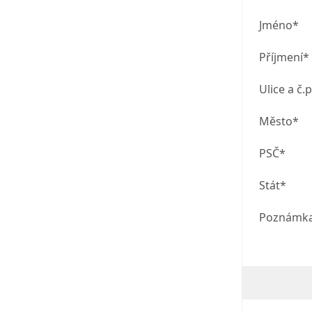
Jméno*
Příjmení*
Ulice a č.p
Město*
PSČ*
Stát*
Poznámk