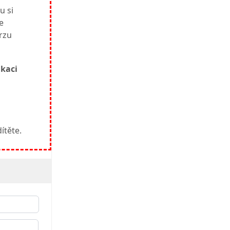
u si
e
urzu
kaci
dítěte.