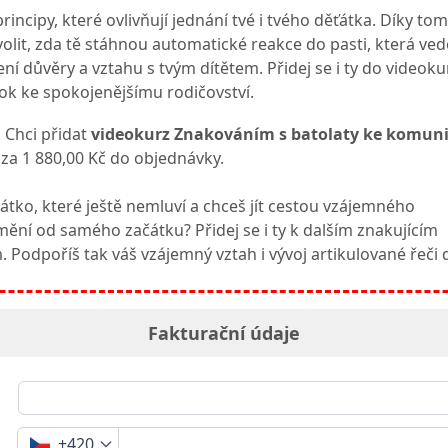
rincipy, které ovlivňují jednání tvé i tvého děťátka. Díky tom
olit, zda tě stáhnou automatické reakce do pasti, která ved
ní důvěry a vztahu s tvým dítětem. Přidej se i ty do videok
rok ke spokojenějšímu rodičovství.
 Chci přidat
videokurz Znakováním s batolaty ke komuni
za 1 880,00 Kč do objednávky.
átko, které ještě nemluví a chceš jít cestou vzájemného
ění od samého začátku? Přidej se i ty k dalším znakujícím
 Podpoříš tak váš vzájemný vztah i vývoj artikulované řeči 
Fakturační údaje
+420