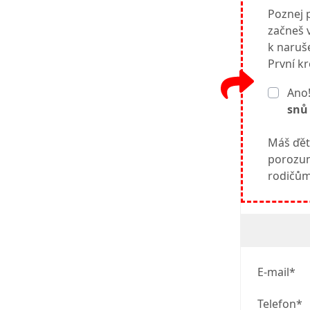
Poznej p
začneš v
k naruše
První k
Ano!
snů
Máš ďět
porozum
rodičům.
E-mail*
Telefon*