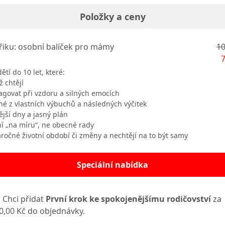
Položky a ceny
řiku: osobní balíček pro mámy
10
7
tí do 10 let, které:
ež chtějí
eagovat při vzdoru a silných emocích
né z vlastních výbuchů a následných výčitek
nější dny a jasný plán
ní „na míru“, ne obecné rady
áročné životní období či změny a nechtějí na to být samy
Speciální nabídka
 Chci přidat
První krok ke spokojenějšímu rodičovství
za
0,00 Kč do objednávky.