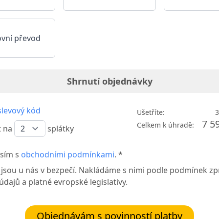
vní převod
Shrnutí objednávky
levový kód
Ušetříte:
3
7 5
Celkem k úhradě:
t na
splátky
sím s
obchodními podmínkami
. *
 jsou u nás v bezpečí. Nakládáme s nimi podle podmínek zp
dajů a platné evropské legislativy.
Objednávám s povinností platby