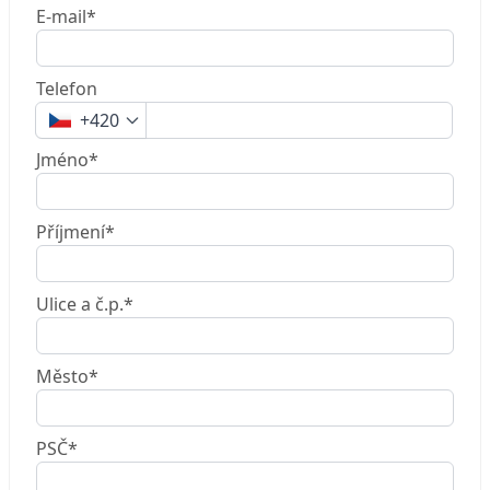
E-mail*
Telefon
+420
Jméno*
Příjmení*
Ulice a č.p.*
Město*
PSČ*