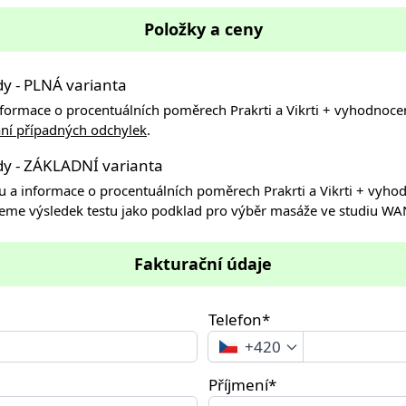
Položky a ceny
dy - PLNÁ varianta
informace o procentuálních poměrech Prakrti a Vikrti + vyhodnoce
vání případných odchylek
.
édy - ZÁKLADNÍ varianta
tu a informace o procentuálních poměrech Prakrti a Vikrti + vyho
jeme výsledek testu jako podklad pro výběr masáže ve studiu W
Fakturační údaje
Telefon*
+420
Příjmení*