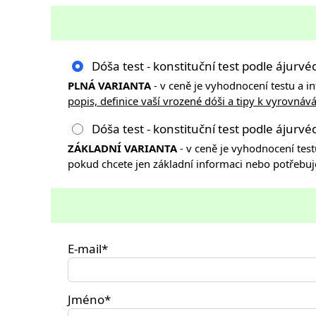
Dóša test - konstituční test podle ájurvé
PLNÁ VARIANTA
- v ceně je vyhodnocení testu a 
popis, definice vaší vrozené dóši a tipy k vyrovná
Dóša test - konstituční test podle ájurv
ZÁKLADNÍ VARIANTA
- v ceně je vyhodnocení tes
pokud chcete jen základní informaci nebo potřebu
E-mail*
Jméno*