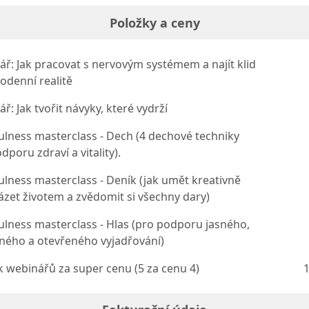
Položky a ceny
ř: Jak pracovat s nervovým systémem a najít klid
odenní realitě
: Jak tvořit návyky, které vydrží
lness masterclass - Dech (4 dechové techniky
dporu zdraví a vitality).
lness masterclass - Deník (jak umět kreativně
zet životem a zvědomit si všechny dary)
lness masterclass - Hlas (pro podporu jasného,
ného a otevřeného vyjadřování)
k webinářů za super cenu (5 za cenu 4)
1