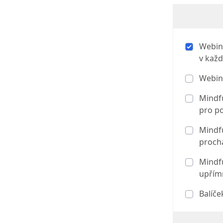
Webiná
v každ
Webinář
Mindfu
pro po
Mindfu
prochá
Mindfu
upřím
Balíče