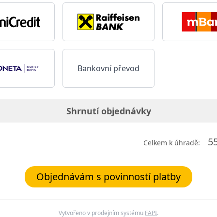
Bankovní převod
Shrnutí objednávky
5
Celkem k úhradě:
Objednávám s povinností platby
Vytvořeno v prodejním systému
FAPI
.