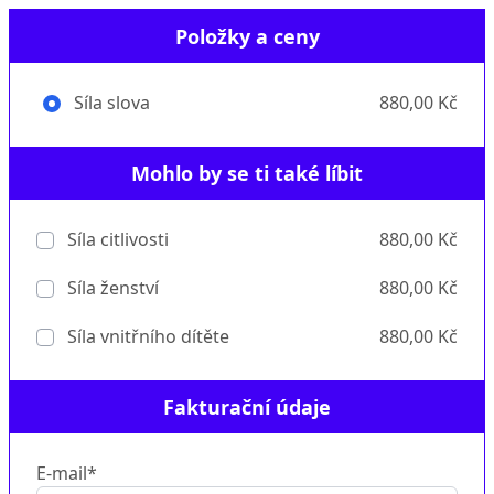
Položky a ceny
Síla slova
880,00 Kč
Mohlo by se ti také líbit
Síla citlivosti
880,00 Kč
Síla ženství
880,00 Kč
Síla vnitřního dítěte
880,00 Kč
Fakturační údaje
E-mail*