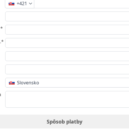
+421
o*
.*
Slovensko
a
Spôsob platby