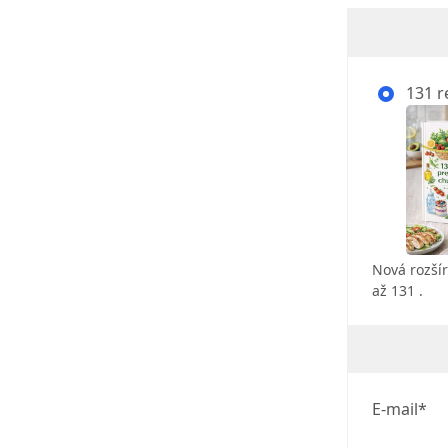
131 r
Nová rozšír
až 131 .
E-mail*