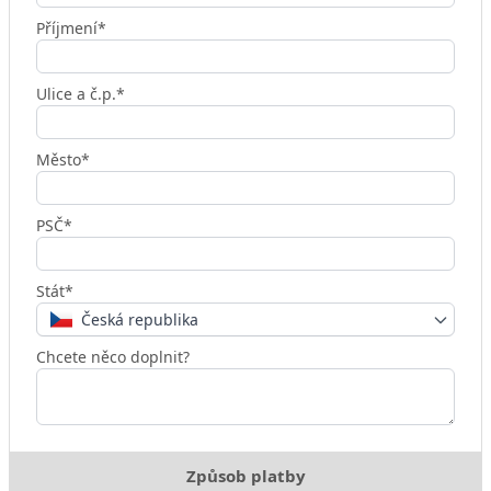
Příjmení*
Ulice a č.p.*
Město*
PSČ*
Stát*
Česká republika
Chcete něco doplnit?
Způsob platby