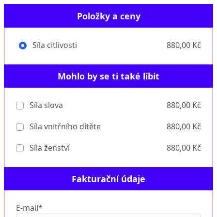
Položky a ceny
Síla citlivosti
880,00 Kč
Mohlo by se ti také líbit
Síla slova
880,00 Kč
Síla vnitřního dítěte
880,00 Kč
Síla ženství
880,00 Kč
Fakturační údaje
E-mail*