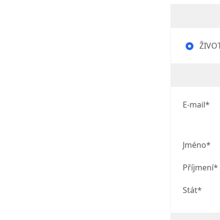
ŽIVOT
E-mail*
Jméno*
Příjmení*
Stát*