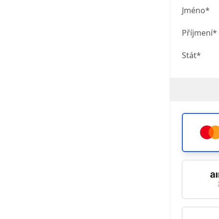
Jméno*
Příjmení*
Stát*