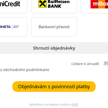
Bankovní převod
Shrnutí objednávky
3
Celkem k úhradě:
m s obchodními podmínkami
Objednávám s povinností platby
Vytvořeno v prodejním systému
FAPI
.