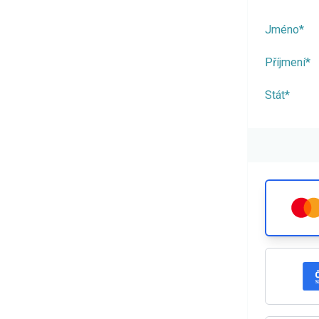
Jméno*
Příjmení*
Stát*