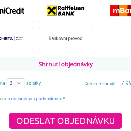
Bankovní převod
Shrnutí objednávky
7 9
 na
splátky
Celkem k úhradě:
sím s
obchodními podmínkami
. *
ODESLAT OBJEDNÁVKU