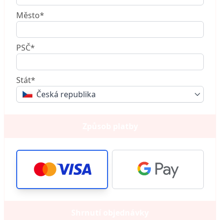
Město*
PSČ*
Stát*
Česká republika
Způsob platby
Shrnutí objednávky