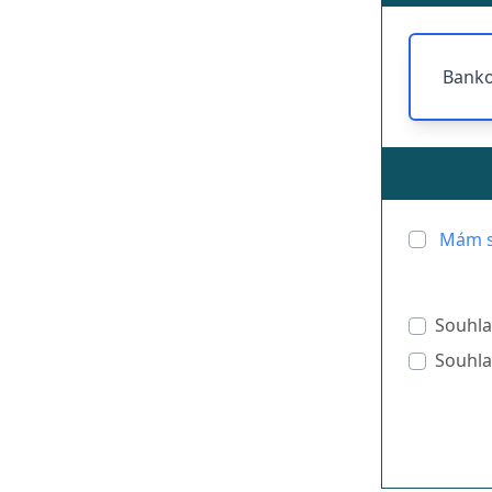
Banko
Mám s
Souhla
Souhla