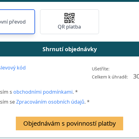
vní převod
QR platba
Shrnutí objednávky
levový kód
Ušetříte:
3
Celkem k úhradě:
sím s
obchodními podmínkami
. *
sím se
Zpracováním osobních údajů
. *
Objednávám s povinností platby