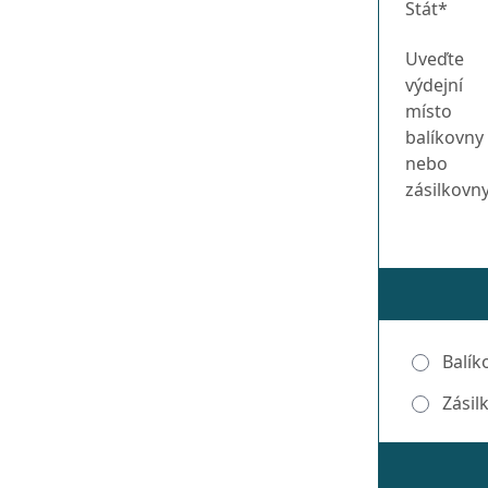
Stát*
Uveďte
výdejní
místo
balíkovny
nebo
zásilkovn
Balík
Zásil