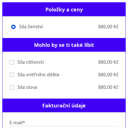
Položky a ceny
Síla ženství
880,00 Kč
Mohlo by se ti také líbit
Síla citlivosti
880,00 Kč
Síla vnitřního dítěte
880,00 Kč
Síla slova
880,00 Kč
Fakturační údaje
E-mail*