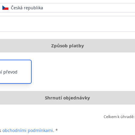
Česká republika
Způsob platby
í převod
Shrnutí objednávky
Celkem k úhradě:
 s
obchodními podmínkami
. *