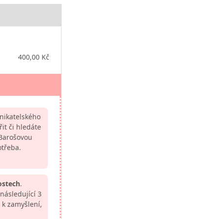
400,00 Kč
dnikatelského
it či hledáte
Barošovou
otřeba.
ostech
.
následující 3
 k zamyšlení,