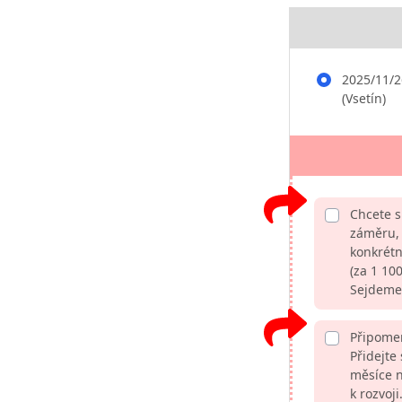
2025/11/2
(Vsetín)
Chcete s
záměru, 
konkrétn
(za 1 10
Sejdeme 
Připomeň
Přidejte
měsíce n
k rozvoji