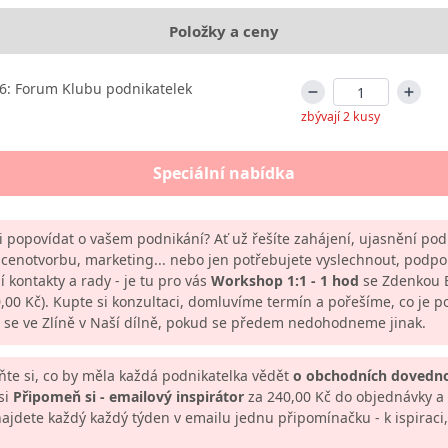
Položky a ceny
6: Forum Klubu podnikatelek
zbývají 2 kusy
Speciální nabídka
i popovídat o vašem podnikání? Ať už řešíte zahájení, ujasnění po
cenotvorbu, marketing... nebo jen potřebujete vyslechnout, podpoř
í kontakty a rady - je tu pro vás
Workshop 1:1 - 1 hod
se Zdenkou 
0,00 Kč). Kupte si konzultaci, domluvíme termín a pořešíme, co je p
se ve Zlíně v Naší dílně, pokud se předem nedohodneme jinak.
te si, co by měla každá podnikatelka vědět
o obchodních dovedn
 si
Připomeň si - emailový inspirátor
za 240,00 Kč do objednávky a 
ajdete každý každý týden v emailu jednu připomínačku - k ispiraci,
.