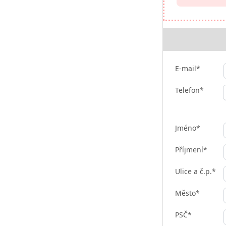
E-mail*
Telefon*
Jméno*
Příjmení*
Ulice a č.p.*
Město*
PSČ*