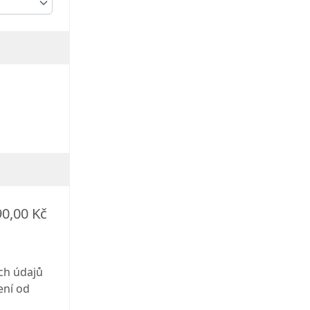
90,00 Kč
ch údajů
ení od