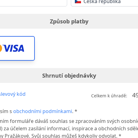
Česká republika
Způsob platby
Shrnutí objednávky
levový kód
4
Celkem k úhradě:
sím s
obchodními podmínkami
. *
ním formuláře dáváš souhlas se zpracováním svých osobní
l) za účelem zasílání informací, inspirace a obchodních sděl
y Pražákové. Svůj souhlas můžeš kdykoliv odvolat. *